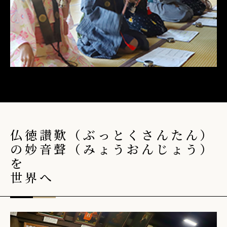
仏徳讃歎（ぶっとくさんたん）
の妙音聲（みょうおんじょう）
を
世界へ