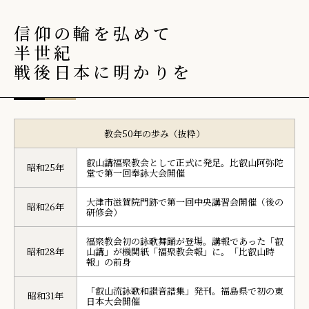
信仰の輪を弘めて
半世紀
戦後日本に明かりを
教会50年の歩み（抜粋）
叡山講福聚教会として正式に発足。比叡山阿弥陀
昭和25年
堂で第一回奉詠大会開催
大津市滋賀院門跡で第一回中央講習会開催（後の
昭和26年
研修会）
福聚教会初の詠歌舞踊が登場。講報であった「叡
昭和28年
山講」が機関紙「福聚教会報」に。「比叡山時
報」の前身
「叡山流詠歌和讃音譜集」発刊。福島県で初の東
昭和31年
日本大会開催