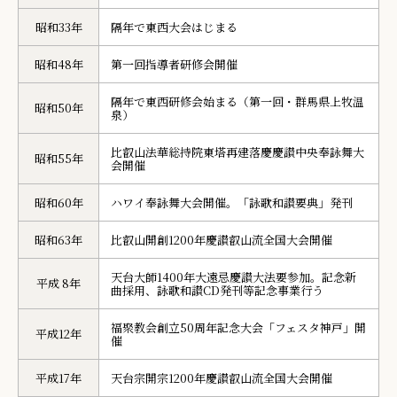
昭和33年
隔年で東西大会はじまる
昭和48年
第一回指導者研修会開催
隔年で東西研修会始まる（第一回・群馬県上牧温
昭和50年
泉）
比叡山法華総持院東塔再建落慶慶讃中央奉詠舞大
昭和55年
会開催
昭和60年
ハワイ奉詠舞大会開催。「詠歌和讃要典」発刊
昭和63年
比叡山開創1200年慶讃叡山流全国大会開催
天台大師1400年大遠忌慶讃大法要参加。記念新
平成 8年
曲採用、詠歌和讃CD発刊等記念事業行う
福聚教会創立50周年記念大会「フェスタ神戸」開
平成12年
催
平成17年
天台宗開宗1200年慶讃叡山流全国大会開催