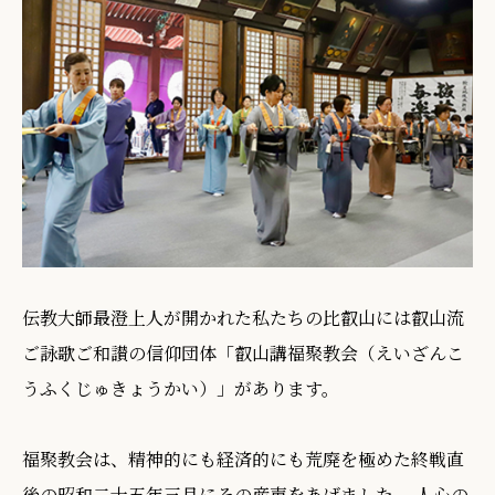
伝教大師最澄上人が開かれた私たちの比叡山には叡山流
ご詠歌ご和讃の信仰団体「叡山講福聚教会（えいざんこ
うふくじゅきょうかい）」があります。
福聚教会は、精神的にも経済的にも荒廃を極めた終戦直
後の昭和二十五年三月にその産声をあげました。 人心の