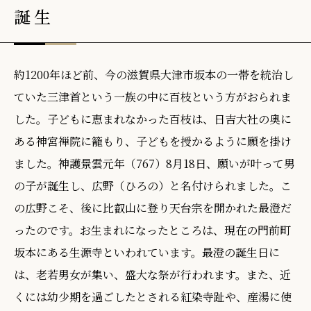
誕生
約1200年ほど前、今の滋賀県大津市坂本の一帯を統治し
ていた三津首という一族の中に百枝という方がおられま
した。子どもに恵まれなかった百枝は、日吉大社の奥に
ある神宮禅院に籠もり、子どもを授かるように願を掛け
ました。神護景雲元年（767）8月18日、願いが叶って男
の子が誕生し、広野（ひろの）と名付けられました。こ
の広野こそ、後に比叡山に登り天台宗を開かれた最澄だ
ったのです。お生まれになったところは、現在の門前町
坂本にある生源寺といわれています。最澄の誕生日に
は、老若男女が集い、盛大な祭が行われます。また、近
くには幼少期を過ごしたとされる紅染寺趾や、産湯に使