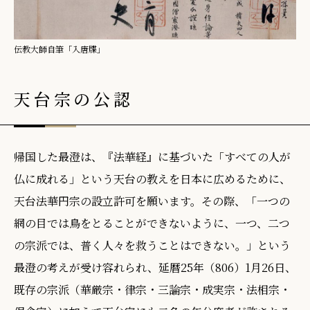
伝教大師自筆「入唐牒」
天台宗の公認
帰国した最澄は、『法華経』に基づいた「すべての人が
仏に成れる」という天台の教えを日本に広めるために、
天台法華円宗の設立許可を願います。その際、「一つの
網の目では鳥をとることができないように、一つ、二つ
の宗派では、普く人々を救うことはできない。」という
最澄の考えが受け容れられ、延暦25年（806）1月26日、
既存の宗派（華厳宗・律宗・三論宗・成実宗・法相宗・