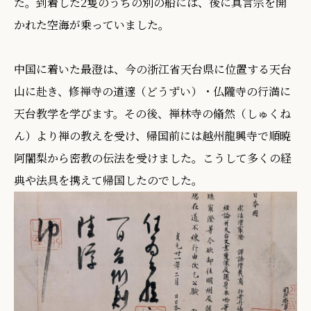
た。到着した2隻のうちの別の船には、後に真言宗を開
かれた空海が乗っていました。
中国に着いた最澄は、今の浙江省天台県に位置する天台
山に赴き、修禅寺の道邃（どうずい）・仏隴寺の行満に
天台教学を学びます。その後、禅林寺の翛然（しゅくね
ん）より禅の教えを受け、帰国前には越州龍興寺で順暁
阿闍梨から密教の伝法を受けました。こうして多くの経
典や法具を携えて帰国したのでした。