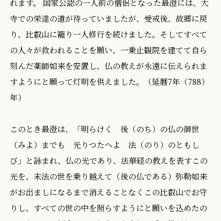
れます。 国家公認の一人前の僧侶となった最澄には、大
寺での栄達の道が待っていましたが、受戒後、故郷に戻
り、比叡山に籠り一人修行を続けました。そしてすべて
の人々が救われることを願い、一乗止観院を建てて自ら
刻んだ薬師如来を安置し、仏の教えが永遠に伝えられま
すようにと願って灯明を供えました。（延暦7年（788）
年）
このとき最澄は、「明らけく 後（のち）の仏の御世
（みよ）までも 光りつたへよ 法（のり）のともし
び」と詠まれ、仏の光であり、法華経の教えを表すこの
光を、末法の世を乗り越えて（後の仏である）弥勒如来
がお出ましになるまで消えることなくこの比叡山でお守
りし、すべての世の中を照らすようにと願いを込めたの