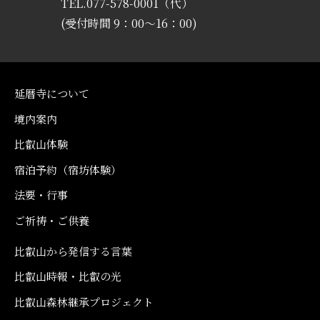
TEL.077-578-0001（代）
(受付時間 9：00〜16：00)
延暦寺について
境内案内
比叡山体験
宿泊予約（宿坊体験）
法要・行事
ご祈祷・ご供養
比叡山から発信する言葉
比叡山時報・比叡の光
比叡山森林継承プロジェクト