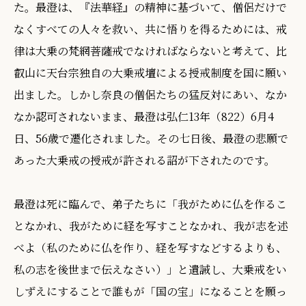
た。最澄は、『法華経』の精神に基づいて、僧侶だけで
なくすべての人々を救い、共に悟りを得るためには、戒
律は大乗の梵網菩薩戒でなければならないと考えて、比
叡山に天台宗独自の大乗戒壇による授戒制度を国に願い
出ました。しかし奈良の僧侶たちの猛反対にあい、なか
なか認可されないまま、最澄は弘仁13年（822）6月4
日、56歳で遷化されました。その七日後、最澄の悲願で
あった大乗戒の授戒が許される詔が下されたのです。
最澄は死に臨んで、弟子たちに「我がために仏を作るこ
となかれ、我がために経を写すことなかれ、我が志を述
べよ（私のために仏を作り、経を写すなどするよりも、
私の志を後世まで伝えなさい）」と遺誡し、大乗戒をい
しずえにすることで誰もが「国の宝」になることを願っ